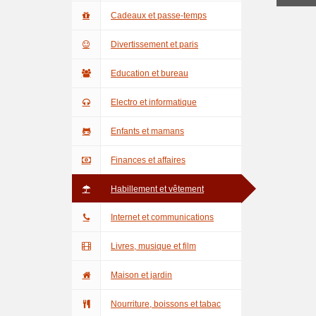
Cadeaux et passe-temps
Divertissement et paris
Education et bureau
Electro et informatique
Enfants et mamans
Finances et affaires
Habillement et vêtement
Internet et communications
Livres, musique et film
Maison et jardin
Nourriture, boissons et tabac