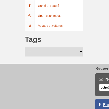
Santé et beauté
Sport et animaux
Voyage et voitures
Tags
Recevre
N
Fa