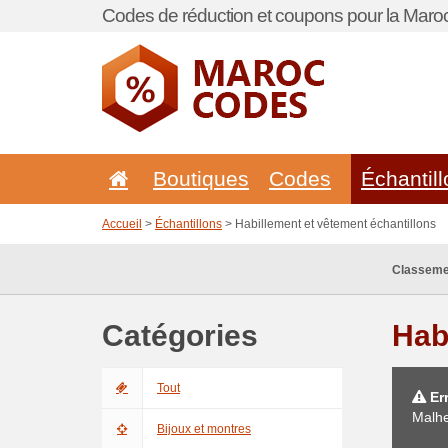
Codes de réduction et coupons pour la Maroc
Boutiques
Codes
Échantil
Accueil
>
Échantillons
> Habillement et vêtement échantillons
Classeme
Catégories
Hab
Tout
Err
Malhe
Bijoux et montres