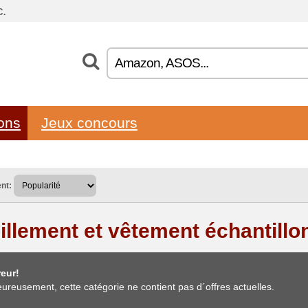
.
lons
Jeux concours
nt:
illement et vêtement échantillo
eur!
ureusement, cette catégorie ne contient pas d´offres actuelles.