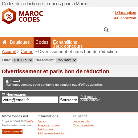
Codes de réduction et coup
Boutiques
Codes
É
Accueil
>
Codes
> Divertis