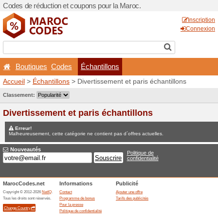
Codes de réduction et coup
Boutiques
Codes
Éc
Accueil
>
Échantillons
> Div
Jeux concours