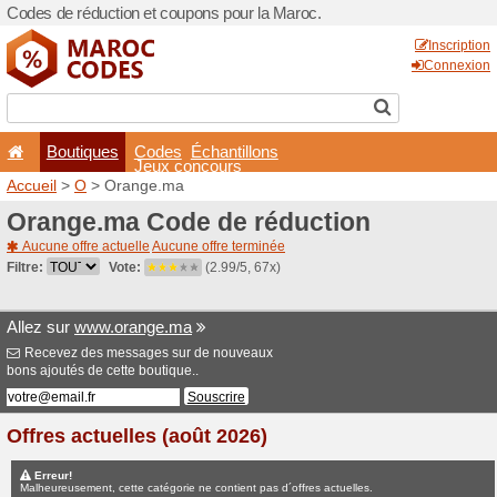
Codes de réduction et coup
Boutiques
Codes
É
Jeux co
Accueil
>
O
> Orange.ma