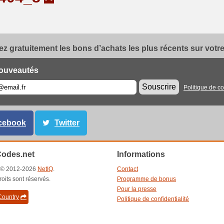
z gratuitement les bons d’achats les plus récents sur votre 
ouveautés
Souscrire
Politique de co
cebook
Twitter
odes.net
Informations
t © 2012-2026
NetIQ
.
Contact
roits sont réservés.
Programme de bonus
Pour la presse
ountry
Politique de confidentialité