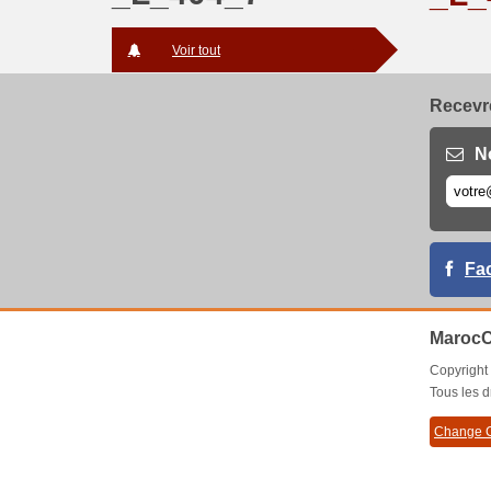
Voir tout
Recevre
N
Fa
MarocC
Copyrigh
Tous les d
Change C