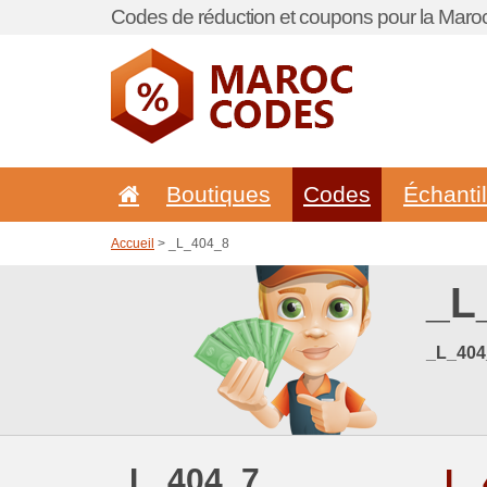
Codes de réduction et coupons pour la Maroc
Boutiques
Codes
Échanti
Accueil
> _L_404_8
_L
_L_404
_L_404_7
_L_