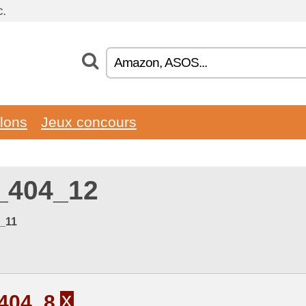
.
llons
Jeux concours
_404_12
_11
x
404_8